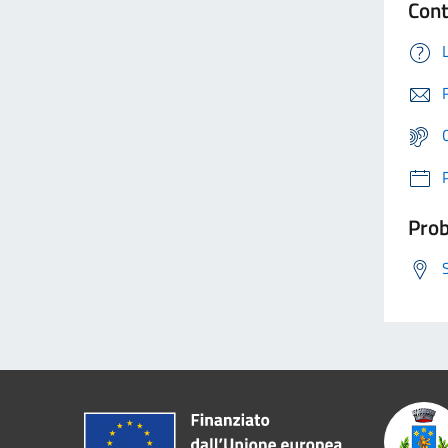
Cont
Prob