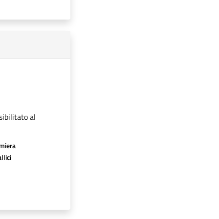
ibilitato al
amiera
llici