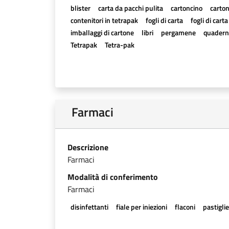
blister
carta da pacchi pulita
cartoncino
carton
contenitori in tetrapak
fogli di carta
fogli di cart
imballaggi di cartone
libri
pergamene
quadern
Tetrapak
Tetra-pak
Farmaci
Descrizione
Farmaci
Modalità di conferimento
Farmaci
disinfettanti
fiale per iniezioni
flaconi
pastigli