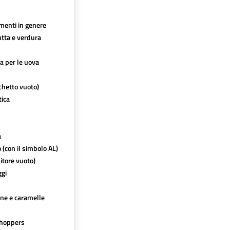
imenti in genere
utta e verdura
ca per le uova
chetto vuoto)
tica
a
o (con il simbolo AL)
itore vuoto)
ggi
ine e caramelle
hoppers