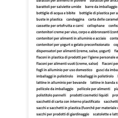
barattoli per alimenti in polvere
barattoli per artico
barattoli per salviette umide
barre da imballaggio 
bottiglie di acqua e bibite
bottiglie di plastica per a
buste in plastica
candeggina
carta delle carame
cassette per ortofrutta e carni
cellophane
confez
contenitori creme per viso, corpo e abbronzanti (con
contenitori per alimenti in alluminio e acciaio
conte
contenitori per yogurt o gelato preconfezionato
cop
dispensatori per alimenti (creme, salse, yogurt)
fi
flaconi in plastica di prodotti per l’igiene personale e
flaconi per alimenti vuoti (creme, salse)
flaconi pe
fogli in alluminio per uso domestico
gusci da imbal
imballaggi in polistirolo
imballaggi in polistirolo
lattine in alluminio per bevande
lattine in banda 
pellicole da imballaggio
pellicole per alimenti
pi
polistitolo pannelli
prodotti cosmetici liquidi
pro
sacchetti di carta con interno plastificato
sacchetti
sacchi e sacchetti in plastica (fuorché per materiale 
sacchi per prodotti di giardinaggio
scatolette e lat