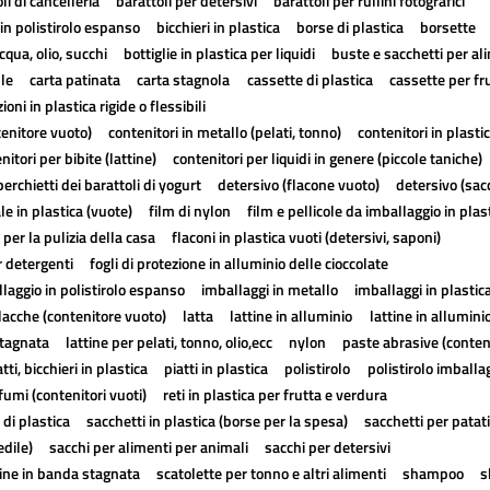
li di cancelleria
barattoli per detersivi
barattoli per rullini fotografici
in polistirolo espanso
bicchieri in plastica
borse di plastica
borsette
cqua, olio, succhi
bottiglie in plastica per liquidi
buste e sacchetti per al
lle
carta patinata
carta stagnola
cassette di plastica
cassette per fr
ioni in plastica rigide o flessibili
tenitore vuoto)
contenitori in metallo (pelati, tonno)
contenitori in plasti
nitori per bibite (lattine)
contenitori per liquidi in genere (piccole taniche)
erchietti dei barattoli di yogurt
detersivo (flacone vuoto)
detersivo (sac
ale in plastica (vuote)
film di nylon
film e pellicole da imballaggio in plas
 per la pulizia della casa
flaconi in plastica vuoti (detersivi, saponi)
r detergenti
fogli di protezione in alluminio delle cioccolate
laggio in polistirolo espanso
imballaggi in metallo
imballaggi in plastic
lacche (contenitore vuoto)
latta
lattine in alluminio
lattine in allumini
stagnata
lattine per pelati, tonno, olio,ecc
nylon
paste abrasive (conten
atti, bicchieri in plastica
piatti in plastica
polistirolo
polistirolo imballa
fumi (contenitori vuoti)
reti in plastica per frutta e verdura
 di plastica
sacchetti in plastica (borse per la spesa)
sacchetti per patat
edile)
sacchi per alimenti per animali
sacchi per detersivi
tine in banda stagnata
scatolette per tonno e altri alimenti
shampoo
s