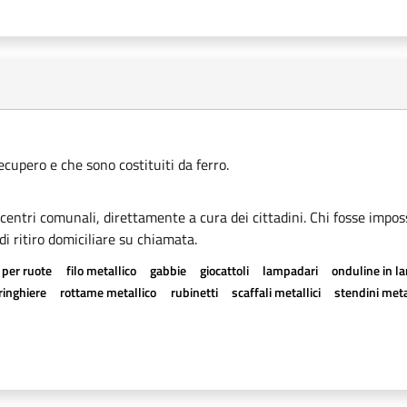
recupero e che sono costituiti da ferro.
i centri comunali, direttamente a cura dei cittadini. Chi fosse imposs
di ritiro domiciliare su chiamata.
 per ruote
filo metallico
gabbie
giocattoli
lampadari
onduline in l
ringhiere
rottame metallico
rubinetti
scaffali metallici
stendini meta