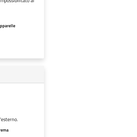
impossibilitato al
apparelle
'esterno.
crema