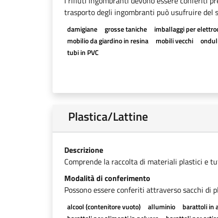
I rifiuti ingombranti devono essere conferiti pr
trasporto degli ingombranti può usufruire del se
damigiane
grosse taniche
imballaggi per elettr
mobilio da giardino in resina
mobili vecchi
onduli
tubi in PVC
Plastica/Lattine
Descrizione
Comprende la raccolta di materiali plastici e tutti
Modalità di conferimento
Possono essere conferiti attraverso sacchi di pl
alcool (contenitore vuoto)
alluminio
barattoli in 