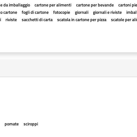
e da imballaggio
cartone per alimenti
cartone per bevande
cartoni pi
a o cartone
fogli di cartone
fotocopie
giornali
giornali e riviste
imball
i
riviste
sacchetti di carta
scatola in cartone per pizza
scatole per al
e
pomate
sciroppi