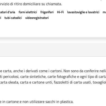
rvizio di ritiro domiciliare su chiamata.
atori d'aria
forni elettrici
frigoriferi
Hi-Fi
lavastoviglie e lavatrici
ma
i
tubi catodici
videoregistratori
ce carta, anche i derivati come i cartoni. Non sono da conferire nella
ti pericolosi, carte sintetiche, carte fotografiche e ogni tipo di car
rta oleata, carta e cartone unti, fazzoletti di carta usati, tovagliol
le in cartone e non utilizzare sacchi in plastica.