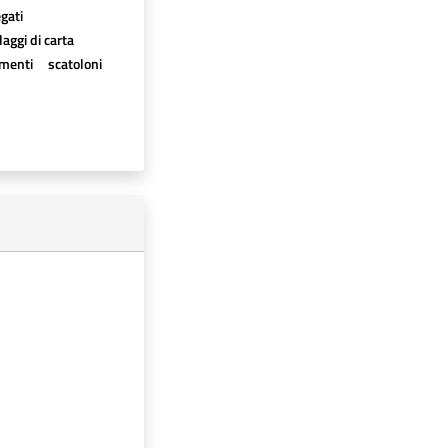
egati
aggi di carta
imenti
scatoloni