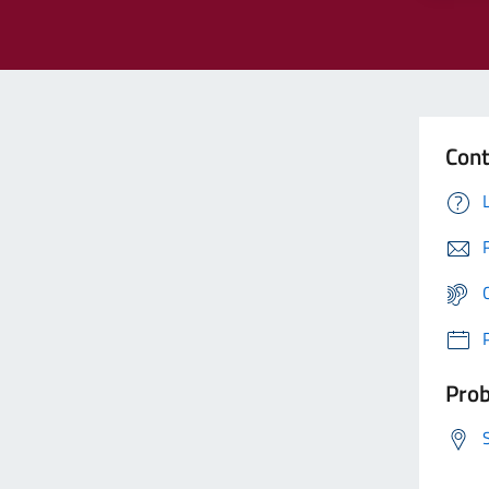
Cont
Prob