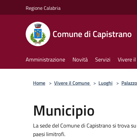
Salta al contenuto principale
Regione Calabria
Comune di Capistrano
Amministrazione
Novità
Servizi
Vivere 
Home
>
Vivere il Comune
>
Luoghi
>
Palazzo
Municipio
La sede del Comune di Capistrano si trova su V
paesi limitrofi.