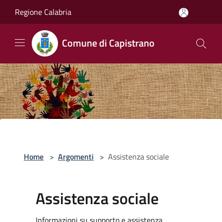
Salta al contenuto principale
Regione Calabria
Comune di Capistrano
Home
>
Argomenti
>
Assistenza sociale
Assistenza sociale
Informazioni su supporto e assistenza