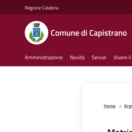
Salta al contenuto principale
Regione Calabria
Comune di Capistrano
Amministrazione
Novità
Servizi
Vivere 
Home
>
Arg