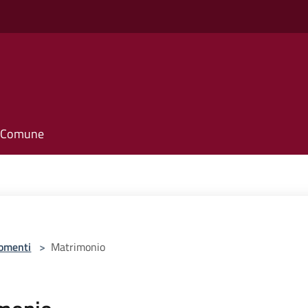
il Comune
omenti
>
Matrimonio