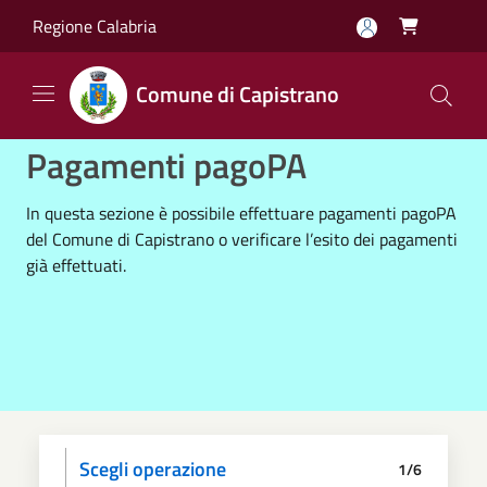
Salta al contenuto principale
Regione Calabria

Comune di Capistrano
Pagamenti pagoPA
In questa sezione è possibile effettuare pagamenti pagoPA
del Comune di Capistrano o verificare l’esito dei pagamenti
già effettuati.
Scegli operazione
1/6
Informativa privacy
Scegli il pagamento
Dati anagrafici
Paga
Riepilogo