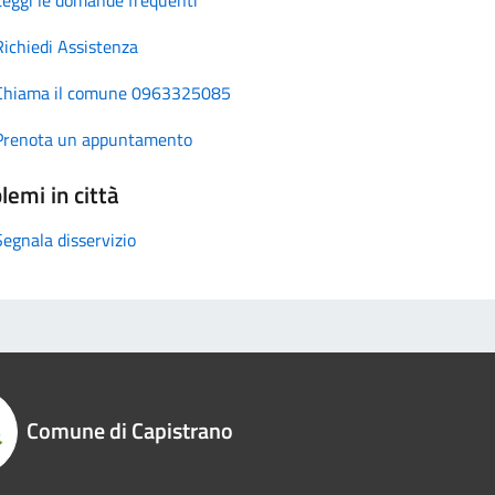
Richiedi Assistenza
Chiama il comune 0963325085
Prenota un appuntamento
lemi in città
Segnala disservizio
Comune di Capistrano