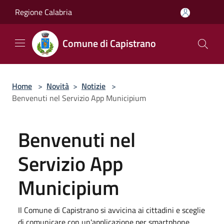
Salta al contenuto principale
Regione Calabria
Comune di Capistrano
Home
>
Novità
>
Notizie
>
Benvenuti nel Servizio App Municipium
Benvenuti nel
Servizio App
Municipium
Il Comune di Capistrano si avvicina ai cittadini e sceglie
di comunicare con un'applicazione per smartphone.