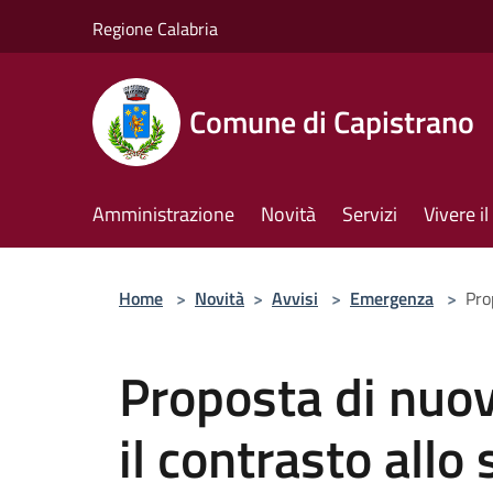
Salta al contenuto principale
Regione Calabria
Comune di Capistrano
Amministrazione
Novità
Servizi
Vivere 
Home
>
Novità
>
Avvisi
>
Emergenza
>
Pro
Proposta di nuo
il contrasto all