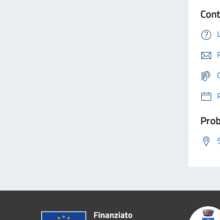
Cont
Prob