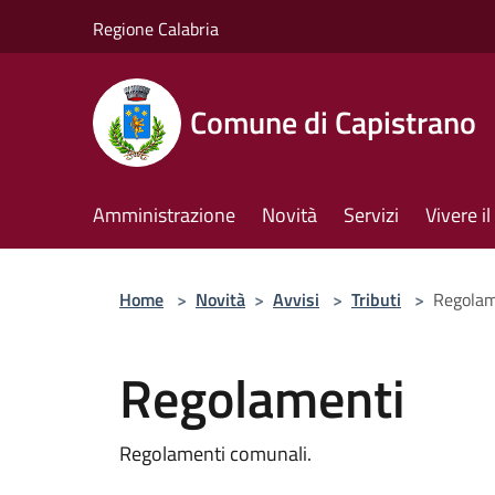
Salta al contenuto principale
Regione Calabria
Comune di Capistrano
Amministrazione
Novità
Servizi
Vivere 
Home
>
Novità
>
Avvisi
>
Tributi
>
Regolam
Regolamenti
Regolamenti comunali.