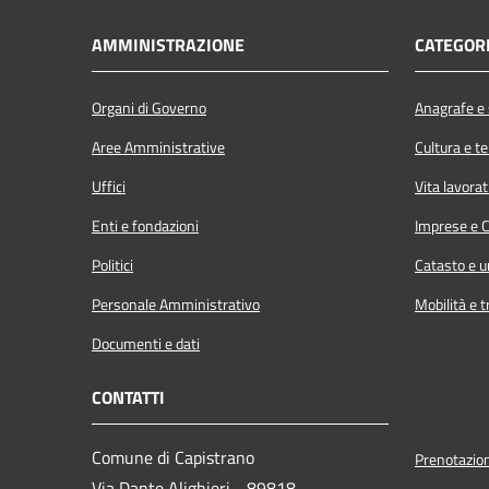
AMMINISTRAZIONE
CATEGORI
Organi di Governo
Anagrafe e s
Aree Amministrative
Cultura e t
Uffici
Vita lavorat
Enti e fondazioni
Imprese e 
Politici
Catasto e u
Personale Amministrativo
Mobilità e t
Documenti e dati
CONTATTI
Comune di Capistrano
Prenotazio
Via Dante Alighieri - 89818 -