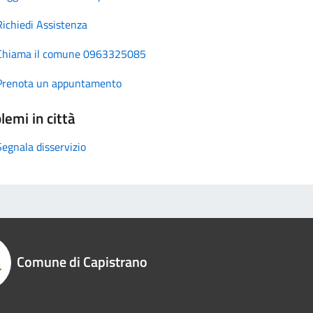
Richiedi Assistenza
Chiama il comune 0963325085
Prenota un appuntamento
lemi in città
Segnala disservizio
Comune di Capistrano