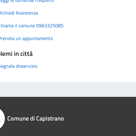
Richiedi Assistenza
Chiama il comune 0963325085
Prenota un appuntamento
lemi in città
Segnala disservizio
Comune di Capistrano